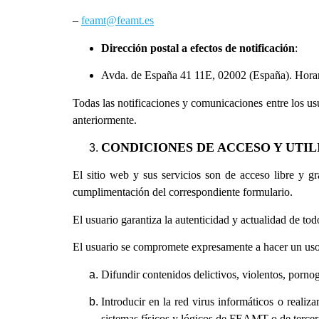
–
feamt@feamt.es
Dirección postal a efectos de notificación
:
Avda. de España 41 11E, 02002
(España). Horar
Todas las notificaciones y comunicaciones entre los us
anteriormente.
CONDICIONES DE ACCESO Y UTIL
El sitio web y sus servicios son de acceso libre y g
cumplimentación del correspondiente formulario.
El usuario garantiza la autenticidad y actualidad de t
El usuario se compromete expresamente a hacer un uso
Difundir contenidos delictivos, violentos, pornogr
Introducir en la red virus informáticos o realiz
sistemas físicos y lógicos de FEAMT o de tercera