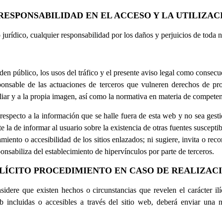
RESPONSABILIDAD EN EL ACCESO Y LA UTILIZAC
rídico, cualquier responsabilidad por los daños y perjuicios de toda n
den público, los usos del tráfico y el presente aviso legal como consecue
able de las actuaciones de terceros que vulneren derechos de propie
liar y a la propia imagen, así como la normativa en materia de competenci
specto a la información que se halle fuera de esta web y no sea gest
 la de informar al usuario sobre la existencia de otras fuentes susceptib
ento o accesibilidad de los sitios enlazados; ni sugiere, invita o rec
sabiliza del establecimiento de hipervínculos por parte de terceros.
ILÍCITO PROCEDIMIENTO EN CASO DE REALIZAC
idere que existen hechos o circunstancias que revelen el carácter ilíc
eb incluidas o accesibles a través del sitio web, deberá enviar un