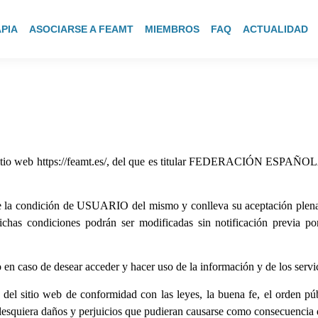
PIA
ASOCIARSE A FEAMT
MIEMBROS
FAQ
ACTUALIDAD
sitio web
https://feamt.es/
, del que es titular FEDERACIÓN ESP
 la condición de USUARIO del mismo y conlleva su aceptación plena y
 dichas condiciones podrán ser modificadas sin notificación previa
en caso de desear acceder y hacer uso de la información y de los servic
del sitio web de conformidad con las leyes, la buena fe, el orden púb
lesquiera daños y perjuicios que pudieran causarse como consecuencia 