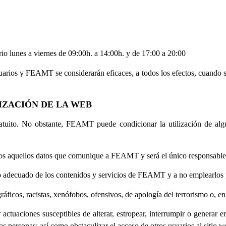
io lunes a viernes de 09:00h. a 14:00h. y de 17:00 a 20:00
uarios y FEAMT se considerarán eficaces, a todos los efectos, cuando se
IZACIÓN DE LA WEB
ratuito. No obstante, FEAMT puede condicionar la utilización de alg
odos aquellos datos que comunique a FEAMT y será el único responsable d
 adecuado de los contenidos y servicios de FEAMT y a no emplearlos pa
áficos, racistas, xenófobos, ofensivos, de apología del terrorismo o, en 
ar actuaciones susceptibles de alterar, estropear, interrumpir o generar
s personas; así como obstaculizar el acceso de otros usuarios al sitio 