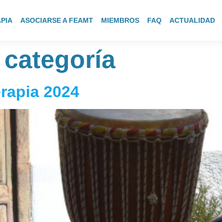
PIA
ASOCIARSE A FEAMT
MIEMBROS
FAQ
ACTUALIDAD
 categoría
rapia 2024