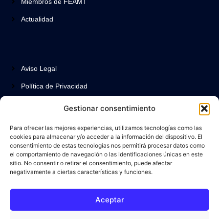
Miembros de FEAMT
Actualidad
Aviso Legal
Política de Privacidad
Política de Cookies
Gestionar consentimiento
Protección de datos
Para ofrecer las mejores experiencias, utilizamos tecnologías como las
cookies para almacenar y/o acceder a la información del dispositivo. El
Contactar
consentimiento de estas tecnologías nos permitirá procesar datos como
el comportamiento de navegación o las identificaciones únicas en este
sitio. No consentir o retirar el consentimiento, puede afectar
negativamente a ciertas características y funciones.
La Federación Española de Asociaciones de Profesionales de
Musicoterapia (FEAMT) trabaja por el reconocimiento, la
Aceptar
profesionalización y la visibilidad de la musicoterapia como
disciplina sociosanitaria.